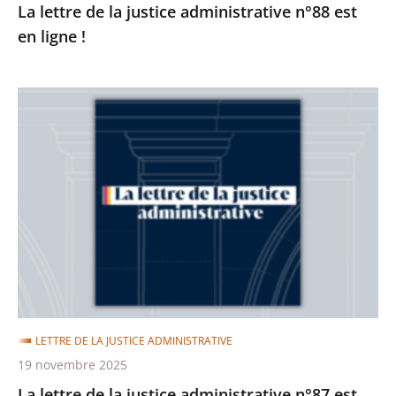
La lettre de la justice administrative n°88 est
en ligne !
La
lettre
de
la
justice
administrative
n°87
est
en
ligne
LETTRE DE LA JUSTICE ADMINISTRATIVE
!
19 novembre 2025
La lettre de la justice administrative n°87 est