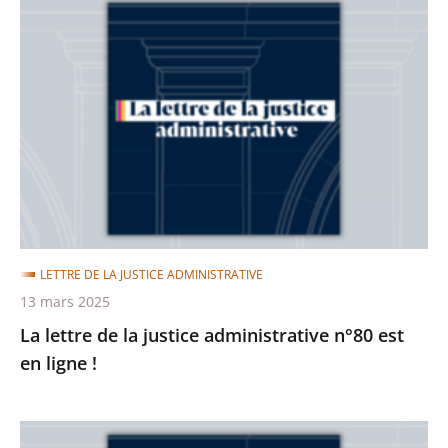
La
lettre
de
la
justice
administrative
n°80
est
en
ligne
LETTRE DE LA JUSTICE ADMINISTRATIVE
!
13 mars 2025
La lettre de la justice administrative n°80 est
en ligne !
La