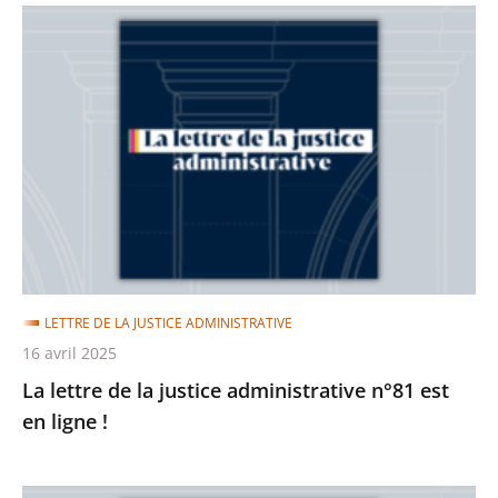
La
lettre
de
la
justice
administrative
n°81
est
en
ligne
LETTRE DE LA JUSTICE ADMINISTRATIVE
!
16 avril 2025
La lettre de la justice administrative n°81 est
en ligne !