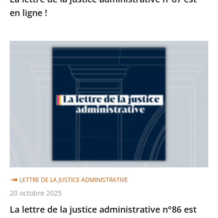
en ligne !
La
lettre
de
la
justice
administrative
n°86
est
en
ligne
LETTRE DE LA JUSTICE ADMINISTRATIVE
!
20 octobre 2025
La lettre de la justice administrative n°86 est