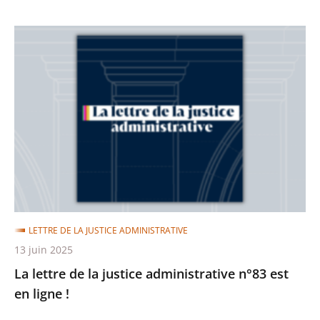
La
lettre
de
la
justice
administrative
n°83
est
en
ligne
LETTRE DE LA JUSTICE ADMINISTRATIVE
!
13 juin 2025
La lettre de la justice administrative n°83 est
en ligne !