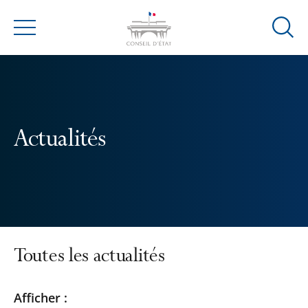
Ouvrir
Menu
la
modal
de
reche
Actualités
Toutes les actualités
Passer
Passer
Afficher :