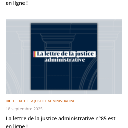
en ligne !
La
lettre
de
la
justice
administrative
n°85
est
en
ligne
LETTRE DE LA JUSTICE ADMINISTRATIVE
!
18 septembre 2025
La lettre de la justice administrative n°85 est
en ligne !