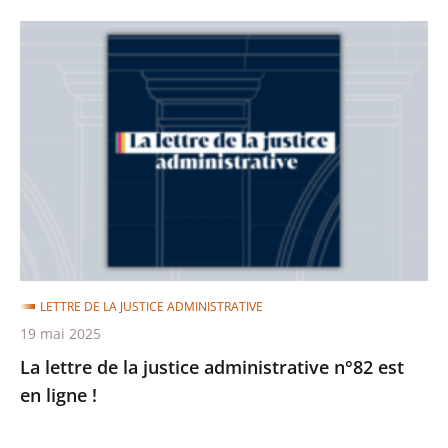
La
lettre
de
la
justice
administrative
n°82
est
en
ligne
LETTRE DE LA JUSTICE ADMINISTRATIVE
!
19 mai 2025
La lettre de la justice administrative n°82 est
en ligne !