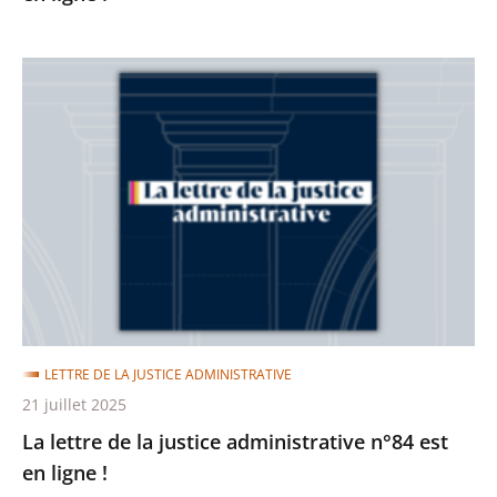
La
lettre
de
la
justice
administrative
n°84
est
en
ligne
LETTRE DE LA JUSTICE ADMINISTRATIVE
!
21 juillet 2025
La lettre de la justice administrative n°84 est
en ligne !