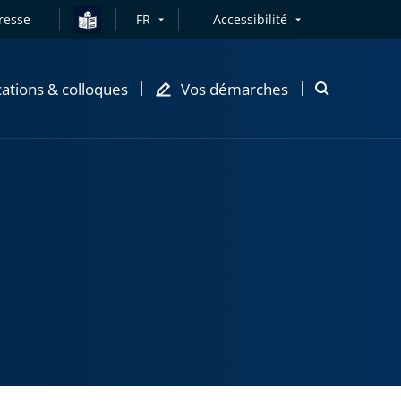
resse
FR
Accessibilité
cations & colloques
Vos démarches
Ouvrir
la
modale
de
recherche