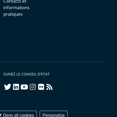
Contacts et
informations
pratiques
SUIVEZ LE CONSEIL D'ETAT
twitter
linkedIn
youtube
instagram
flickr
rss
ellement conforme
Deny all cookies
Personalize