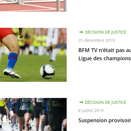
DÉCISION DE JUSTICE
31 décembre 2019
ger
BFM TV n’était pas au
Ligue des champions
ée
ion
re
mettre
ion
DÉCISION DE JUSTICE
re
8 juillet 2019
Suspension provisoi
ce