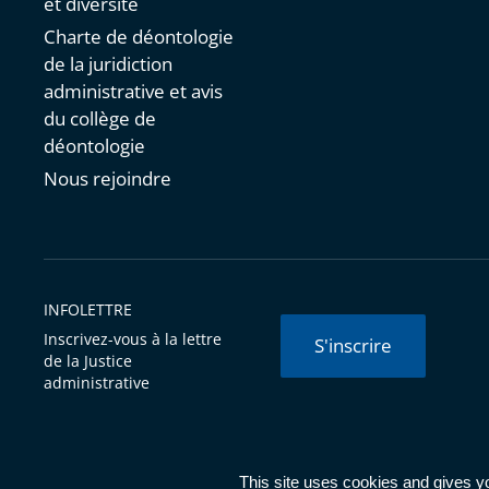
et diversité
Charte de déontologie
de la juridiction
administrative et avis
du collège de
déontologie
Nous rejoindre
INFOLETTRE
Inscrivez-vous à la lettre
S'inscrire
de la Justice
administrative
© Conseil d'État 2026 -
Mentions légales
-
Cookies
-
Données 
This site uses cookies and gives y