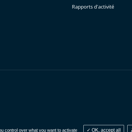
Rapports d'activité
personnelles
-
Publications administratives
-
Accessibilité : parti
ou control over what you want to activate
OK, accept all