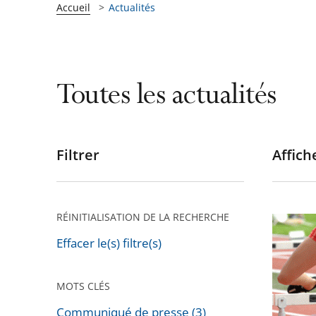
Accueil
Actualités
Toutes les actualités
Filtrer
Affiche
Passer
les
filtres
pour
RÉINITIALISATION DE LA RECHERCHE
Le
arriver
Conseil
Effacer le(s) filtre(s)
après
d’État
rejette
MOTS CLÉS
le
Communiqué de presse (3)