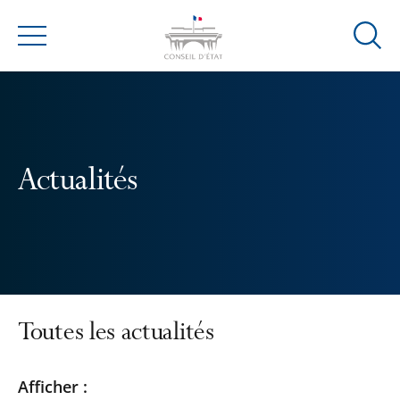
Ouvrir
Menu
la
modal
de
reche
Actualités
Toutes les actualités
Passer
Passer
Afficher :