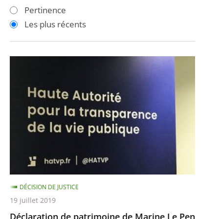
les
les
Pertinence
filtres
filtres
Les plus récents
pour
pour
arriver
arriver
après
avant
Déclaration
de
patrimoine
de
Marine
Le
Pen
DÉCISION DE JUSTICE
19 juillet 2019
Déclaration de patrimoine de Marine Le Pen